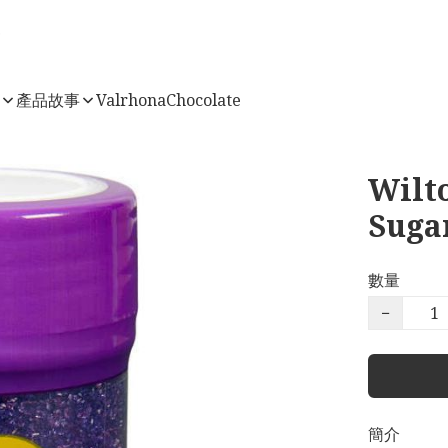
店
產品故事
ValrhonaChocolate
Wilt
Sug
數量
−
簡介