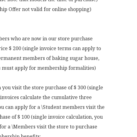
p Offer not valid for online shopping)

rs who are now in our store purchase 
rice $ 200 (single invoice terms can apply to 
rmanent members of baking sugar house, 
ts must apply for membership formalities)

ou visit the store purchase of $ 300 (single 
 invoices calculate the cumulative three 
u can apply for a \Student members visit the 
hase of $ 100 (single invoice calculation, you 
for a \Members visit the store to purchase 
ership benefits:
