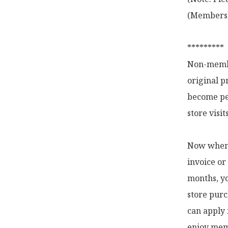
(Membershi
*********

Non-membe
original p
become pe
store visi
Now when y
invoice or
months, yo
store purc
can apply 
enjoy memb