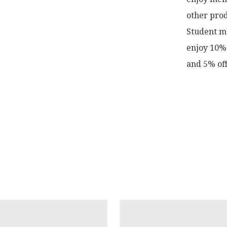
other prod
Student me
enjoy 10% 
and 5% off