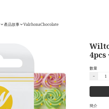
店
產品故事
ValrhonaChocolate
Wilto
4pc
數量
−
簡介