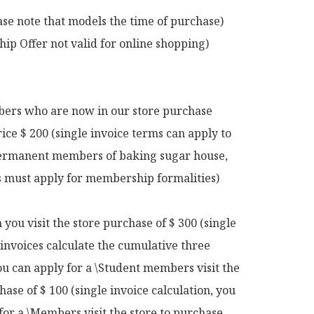
ase note that models the time of purchase)

p Offer not valid for online shopping)

rs who are now in our store purchase 
rice $ 200 (single invoice terms can apply to 
rmanent members of baking sugar house, 
ts must apply for membership formalities)

ou visit the store purchase of $ 300 (single 
 invoices calculate the cumulative three 
u can apply for a \Student members visit the 
hase of $ 100 (single invoice calculation, you 
for a \Members visit the store to purchase 