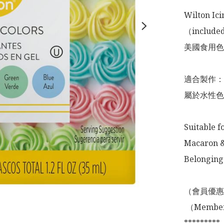
Wilton Ici
（included:
美國食用色
適合製作：
屬於水性色
Suitable f
Macaron &
Belonging 
（會員優惠
 （Membership Offer not valid for online shopping)

*********
