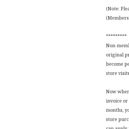
(Note: Ple
(Membershi
*********

Non-membe
original p
become pe
store visi
Now when y
invoice or
months, yo
store purc
can apply 