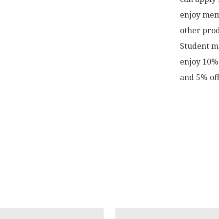
enjoy memb
other prod
Student me
enjoy 10% 
and 5% off