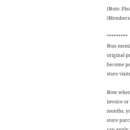
(Note: Ple
(Membershi
*********

Non-membe
original p
become pe
store visi
Now when y
invoice or
months, yo
store purc
can apply 