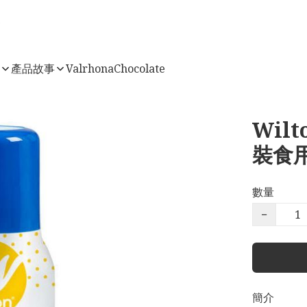
店
產品故事
ValrhonaChocolate
Wilt
裝食用
數量
−
簡介