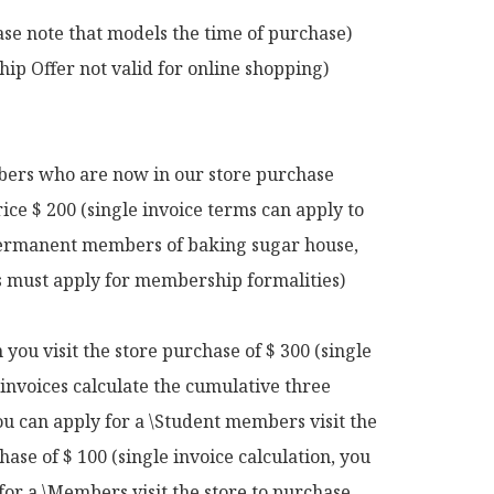
ase note that models the time of purchase)

p Offer not valid for online shopping)

rs who are now in our store purchase 
rice $ 200 (single invoice terms can apply to 
rmanent members of baking sugar house, 
ts must apply for membership formalities)

ou visit the store purchase of $ 300 (single 
 invoices calculate the cumulative three 
u can apply for a \Student members visit the 
hase of $ 100 (single invoice calculation, you 
for a \Members visit the store to purchase 