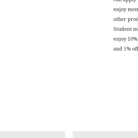
enjoy memb
other prod
Student me
enjoy 10% 
and 5% off