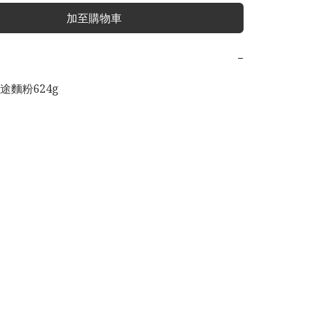
加至購物車
−
麵粉624g 