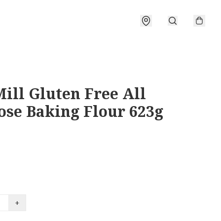
ill Gluten Free All
ose Baking Flour 623g
+