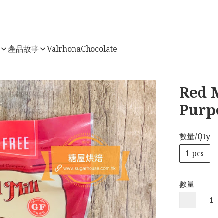
店
產品故事
ValrhonaChocolate
Red M
Purp
數量/Qty
1 pcs
數量
−