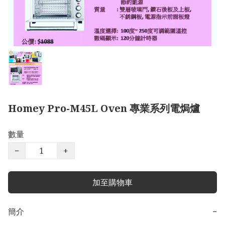
Homey Pro-M45L Oven 專業系列電焗爐
數量
−
+
加至購物車
簡介
−