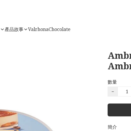
店
產品故事
ValrhonaChocolate
Ambr
Amb
數量
−
簡介