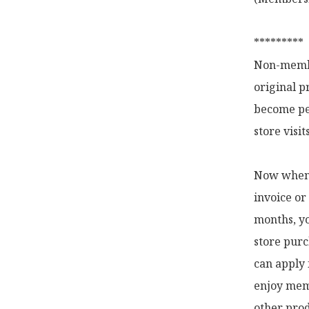
*********

Non-membe
original p
become pe
store visi
Now when y
invoice or
months, yo
store purc
can apply 
enjoy memb
other prod