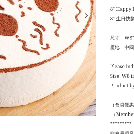
8" Happy B
8" 生日快
尺寸：W8"
產地：中國

Please ind
Size: W8 in
Product by
（會員優惠
 （Membership Offer not valid for online shopping)

*********

非會員現凡