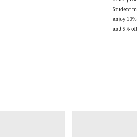
Student me
enjoy 10% 
and 5% off