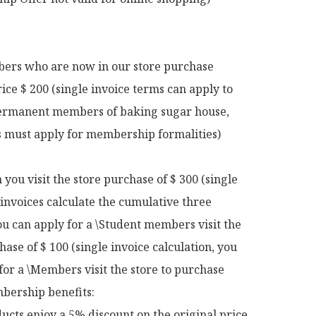
rs who are now in our store purchase 
rice $ 200 (single invoice terms can apply to 
rmanent members of baking sugar house, 
ts must apply for membership formalities)

ou visit the store purchase of $ 300 (single 
 invoices calculate the cumulative three 
u can apply for a \Student members visit the 
hase of $ 100 (single invoice calculation, you 
for a \Members visit the store to purchase 
ership benefits:

ucts enjoy a 5% discount on the original price
