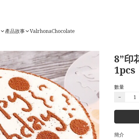
店
產品故事
ValrhonaChocolate
8”
1pcs
數量
−
簡介