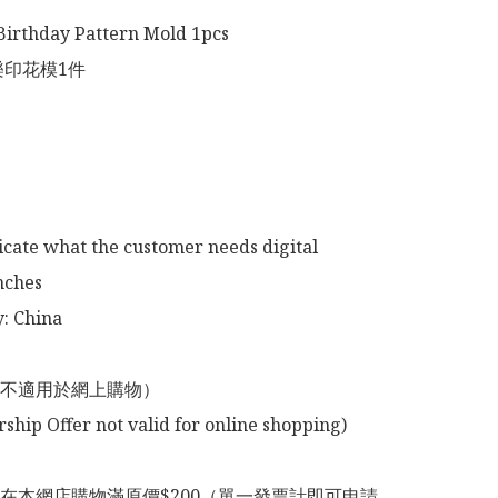
irthday Pattern Mold 1pcs

樂印花模1件



icate what the customer needs digital

ches 

: China 

不適用於網上購物）

在本網店購物滿原價$200（單一發票計即可申請