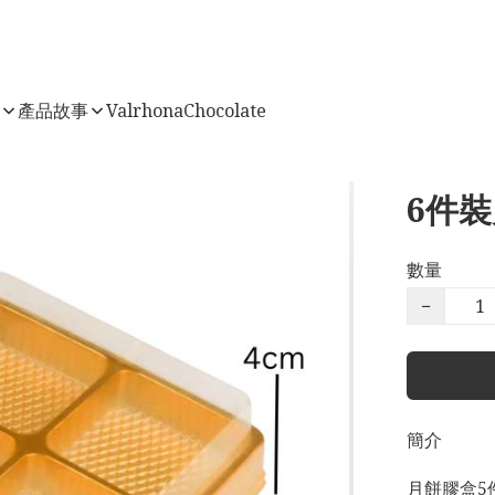
店
產品故事
ValrhonaChocolate
6件
數量
−
簡介
月餅膠盒5件套