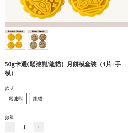
50g卡通(鬆弛熊/龍貓）月餅模套裝（4片+手
模）
款式
鬆弛熊
龍貓
數量
−
+