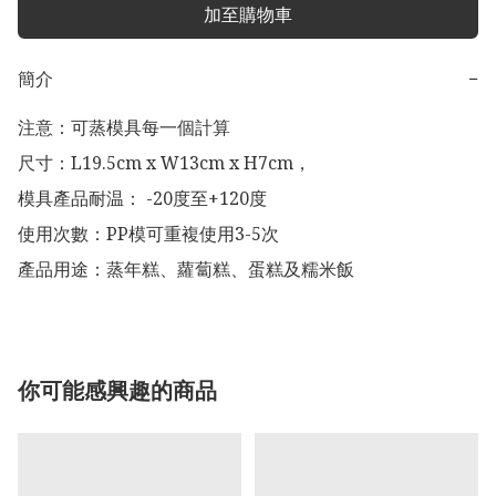
加至購物車
簡介
−
注意：可蒸模具每一個計算

尺寸：L19.5cm x W13cm x H7cm，

模具產品耐温： -20度至+120度

使用次數：PP模可重複使用3-5次

產品用途：蒸年糕、蘿蔔糕、蛋糕及糯米飯
你可能感興趣的商品