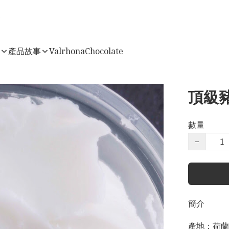
店
產品故事
ValrhonaChocolate
頂級豬油
數量
−
簡介
產地：荷蘭