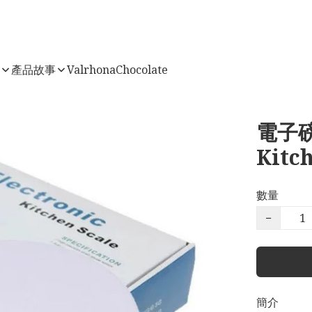
店
產品故事
ValrhonaChocolate
電子磅 
Kitch
數量
−
簡介