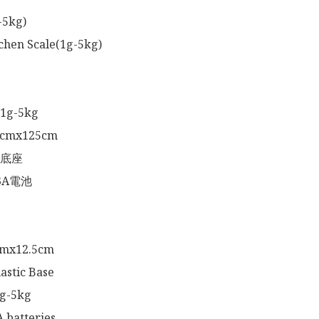
kg) 

tchen Scale(1g-5kg)

-5kg

cmx125cm

底座

A電池

cmx12.5cm

astic Base

g-5kg

 batteries 
