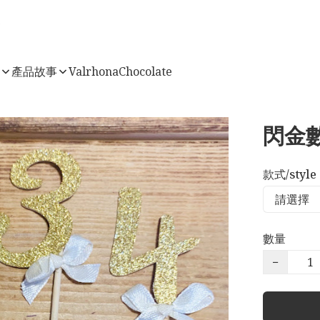
店
產品故事
ValrhonaChocolate
閃金數
款式/style
數量
−