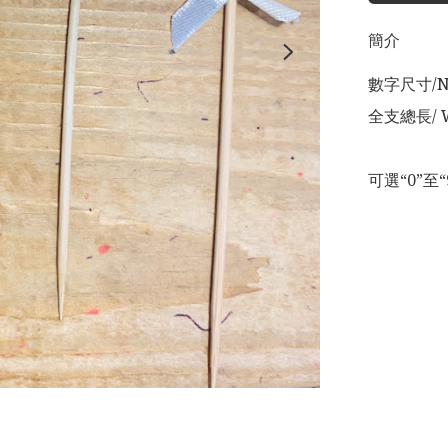
簡介
數字尺寸/Num
全支總長/ Wh
可選“0”