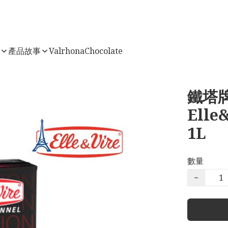
店
產品故事
ValrhonaChocolate
鐵塔
Elle
1L
數量
−