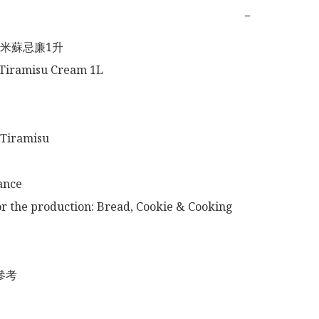
−
米蘇忌廉1升

Tiramisu Cream 1L 

ramisu 

nce 

or the production: Bread, Cookie & Cooking 
考
