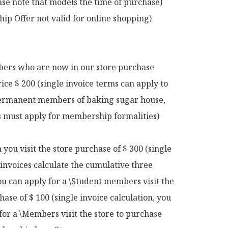
ase note that models the time of purchase)

p Offer not valid for online shopping)

rs who are now in our store purchase 
rice $ 200 (single invoice terms can apply to 
rmanent members of baking sugar house, 
ts must apply for membership formalities)

ou visit the store purchase of $ 300 (single 
 invoices calculate the cumulative three 
u can apply for a \Student members visit the 
hase of $ 100 (single invoice calculation, you 
for a \Members visit the store to purchase 