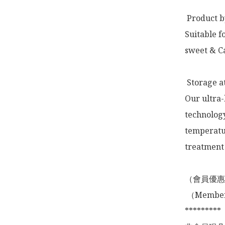
 Product by: Indonesia 

Suitable f
sweet & Ca
 Storage a
Our ultra-
technology
temperatur
treatment 
（會員優惠
 （Membership Offer not valid for online shopping)

*********
