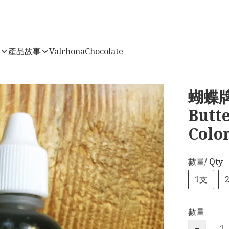
店
產品故事
ValrhonaChocolate
蝴蝶牌
Butt
Colo
數量/ Qty
1支
數量
−