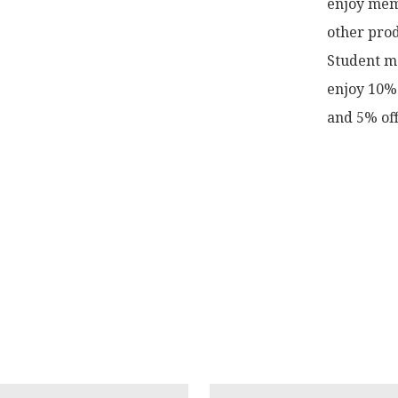
enjoy memb
other prod
Student me
enjoy 10% 
and 5% off