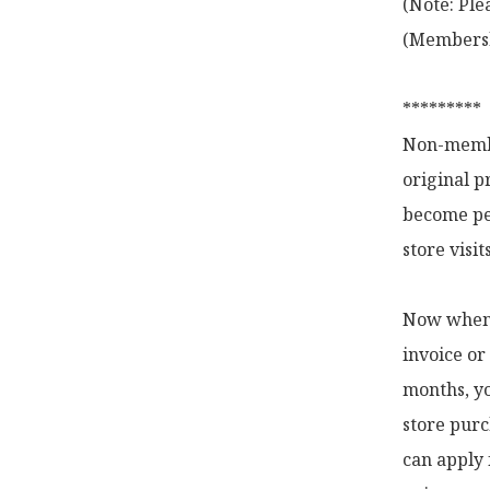
(Note: Ple
(Membershi
*********

Non-membe
original p
become pe
store visi
Now when y
invoice or
months, yo
store purc
can apply 