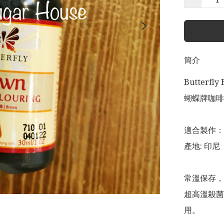
簡介
Butterfly 
蝴蝶牌咖啡色
適合製作：
產地: 印尼

常溫保存，
超高溫殺菌
用。
