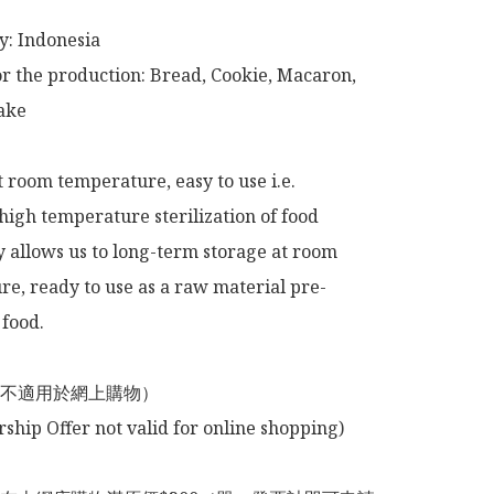
or the production: Bread, Cookie, Macaron, 
ke

t room temperature, easy to use i.e.

high temperature sterilization of food 
 allows us to long-term storage at room 
e, ready to use as a raw material pre-
food.

不適用於網上購物）
