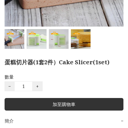
蛋糕切片器(1套2件）Cake Slicer(1set)
數量
−
+
加至購物車
簡介
−