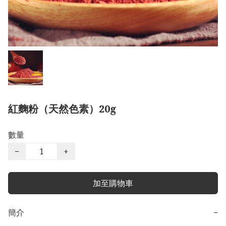
紅麴粉（天然色素）20g
數量
−
+
加至購物車
簡介
−