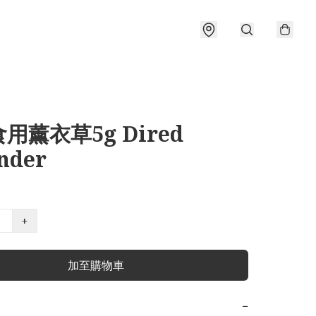
用薰衣草5g Dired
nder
+
加至購物車
−