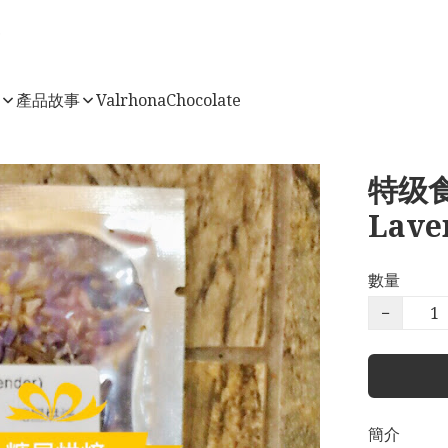
店
產品故事
ValrhonaChocolate
特级食
Lave
數量
−
簡介