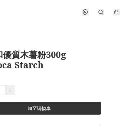
優質木薯粉300g
oca Starch
+
加至購物車
−