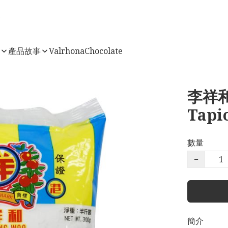
店
產品故事
ValrhonaChocolate
李祥和
Tapi
數量
−
簡介