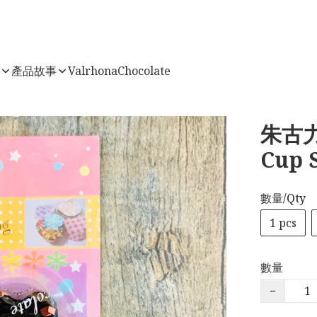
店
產品故事
ValrhonaChocolate
朱古力
Cup 
數量/Qty
1 pcs
數量
−