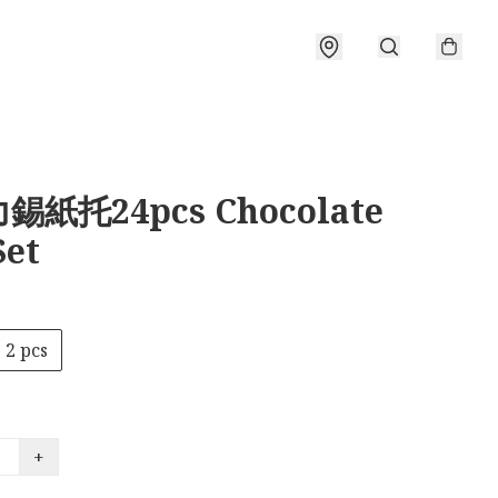
錫紙托24pcs Chocolate
Set
2 pcs
+