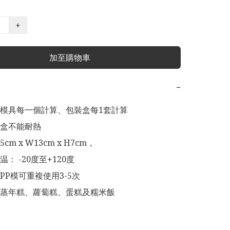
+
加至購物車
−
模具每一個計算、包裝盒每1套計算

cm x W13cm x H7cm，

： -20度至+120度

P模可重複使用3-5次

蒸年糕、蘿蔔糕、蛋糕及糯米飯