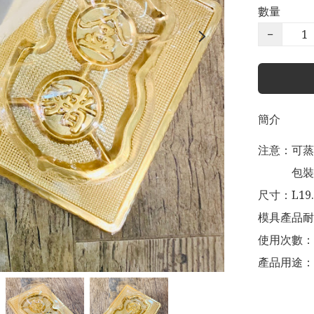
數量
−
簡介
注意：可蒸
            包裝盒不能耐熱

尺寸：L19.5
模具產品耐温
使用次數：P
產品用途：