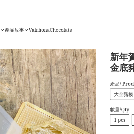
店
產品故事
ValrhonaChocolate
新年賀
金底豬
產品/ Prod
大金豬模
數量/Qty
1 pcs