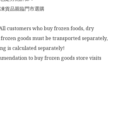
冷凍貨品親臨門市選購

All customers who buy frozen foods, dry 
frozen goods must be transported separately, 
ng is calculated separately!

mendation to buy frozen goods store visits
