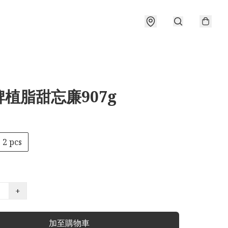
植脂甜忘廉907g
2 pcs
+
加至購物車