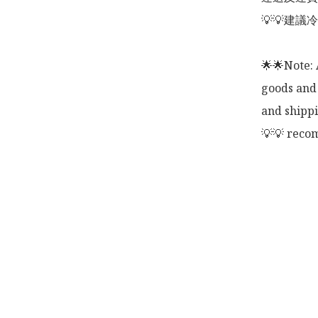
💡💡建議
🌟🌟Note: 
goods and 
and shippi
💡💡 recom