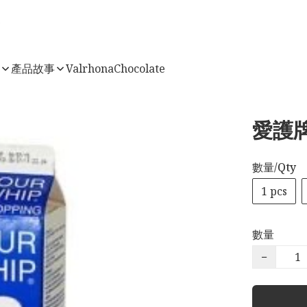
店
產品故事
ValrhonaChocolate
愛護牌
數量/Qty
1 pcs
數量
−