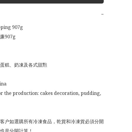
−
ping 907g

907g

蛋糕、奶凍及各式甜㸃

ina

or the production: cakes decoration, pudding, 
意：客户如選購所有冷凍食品，乾貨和冷凍貨必須分開
也是分開計算！
