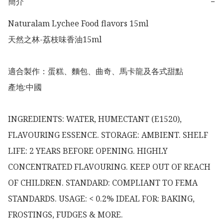
簡介
−
Naturalam Lychee Food flavors 15ml

天然之林-荔枝味香油15ml

適合製作：蛋糕、麵包、曲奇、馬卡龍及各式甜點

產地:中國

INGREDIENTS: WATER, HUMECTANT (E1520), 
FLAVOURING ESSENCE. STORAGE: AMBIENT. SHELF 
LIFE: 2 YEARS BEFORE OPENING. HIGHLY 
CONCENTRATED FLAVOURING. KEEP OUT OF REACH 
OF CHILDREN. STANDARD: COMPLIANT TO FEMA 
STANDARDS. USAGE: < 0.2% IDEAL FOR: BAKING, 
FROSTINGS, FUDGES & MORE.
