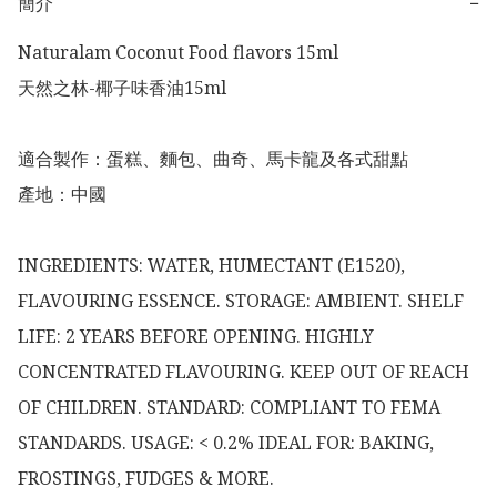
簡介
−
Naturalam Coconut Food flavors 15ml

天然之林-椰子味香油15ml

適合製作：蛋糕、麵包、曲奇、馬卡龍及各式甜點

產地：中國

INGREDIENTS: WATER, HUMECTANT (E1520), 
FLAVOURING ESSENCE. STORAGE: AMBIENT. SHELF 
LIFE: 2 YEARS BEFORE OPENING. HIGHLY 
CONCENTRATED FLAVOURING. KEEP OUT OF REACH 
OF CHILDREN. STANDARD: COMPLIANT TO FEMA 
STANDARDS. USAGE: < 0.2% IDEAL FOR: BAKING, 
FROSTINGS, FUDGES & MORE.
