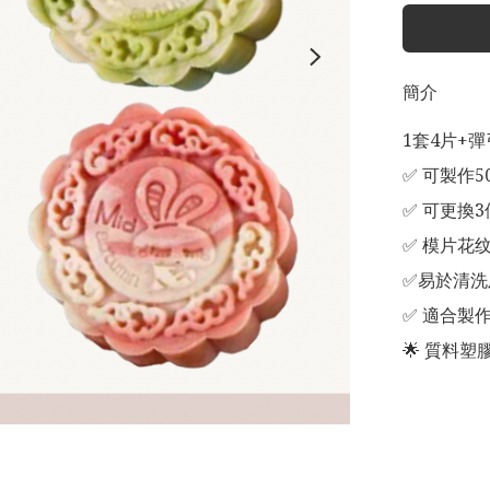
簡介
1套4片+彈
✅ 可製作5
✅ 可更換3
✅ 模片花
✅易於清洗
✅ 適合製