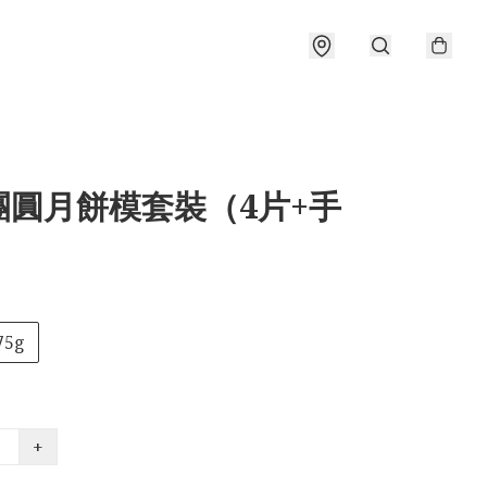
團圓月餅模套裝（4片+手
75g
+