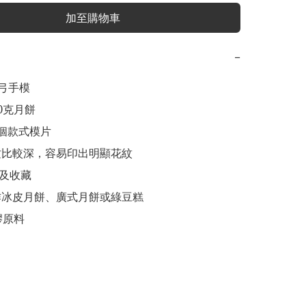
加至購物車
−
弓手模

0克月餅

個款式模片

纹比較深，容易印出明顯花紋

及收藏

作冰皮月餅、廣式月餅或綠豆糕
