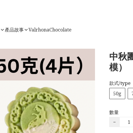
店
產品故事
ValrhonaChocolate
中秋
模）
款式/type
50g
數量
−