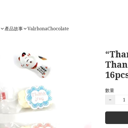
店
產品故事
ValrhonaChocolate
“Tha
Than
16pc
數量
−