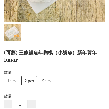
(可蒸) 三條鯉魚年糕模（小號魚）新年賀年
lunar
數量
1 pcs
2 pcs
5 pcs
數量
−
+