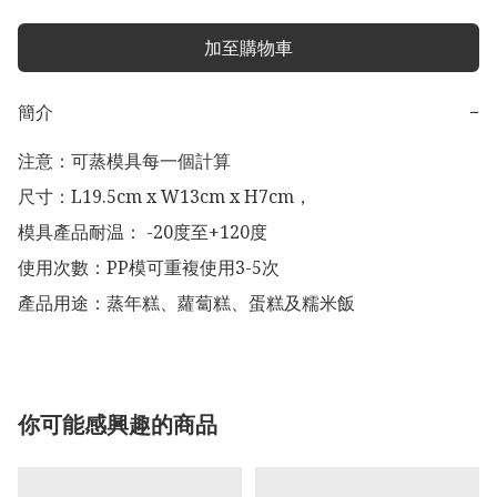
加至購物車
簡介
−
注意：可蒸模具每一個計算

尺寸：L19.5cm x W13cm x H7cm，

模具產品耐温： -20度至+120度

使用次數：PP模可重複使用3-5次

產品用途：蒸年糕、蘿蔔糕、蛋糕及糯米飯
你可能感興趣的商品