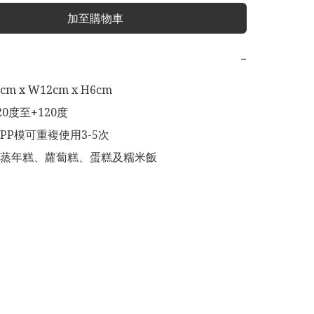
加至購物車
−
m x W12cm x H6cm

0度至+120度

P模可重複使用3-5次

蒸年糕、蘿蔔糕、蛋糕及糯米飯