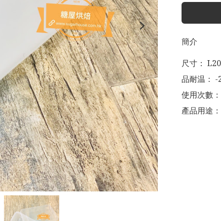
簡介
尺寸： L20c
品耐温： -2
使用次數：P
產品用途：