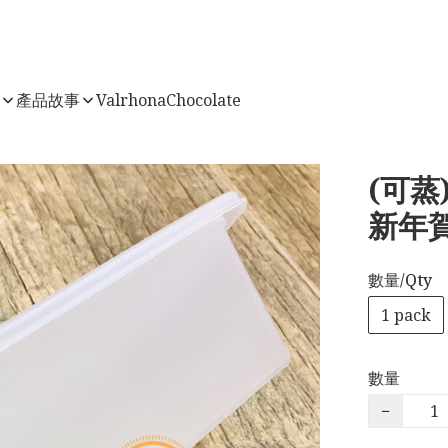
店
產品故事
ValrhonaChocolate
(可
新年賀
數量/Qty
1 pack
數量
−